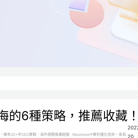
出海的6種策略，推薦收藏
202
司，擁有20+年SEO實戰，海外網路推廣經驗 · Maximizer®專利優化技術。身為
20