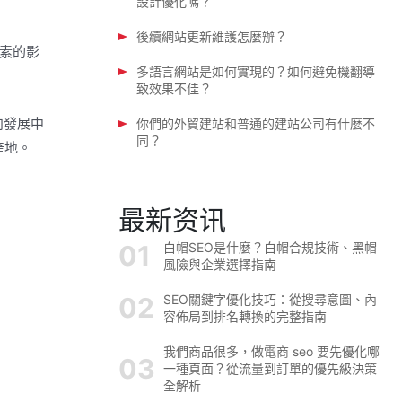
設計優化嗎？
後續網站更新維護怎麼辦？
素的影
多語言網站是如何實現的？如何避免機翻導
致效果不佳？
向發展中
你們的外貿建站和普通的建站公司有什麼不
同？
產地。
最新资讯
白帽SEO是什麼？白帽合規技術、黑帽
風險與企業選擇指南
SEO關鍵字優化技巧：從搜尋意圖、內
容佈局到排名轉換的完整指南
我們商品很多，做電商 seo 要先優化哪
一種頁面？從流量到訂單的優先級決策
全解析