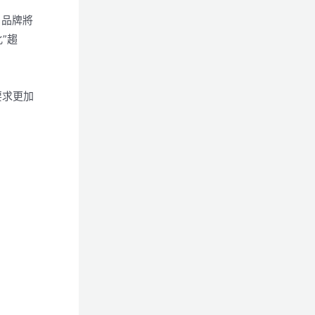
，品牌將
”趨
要求更加