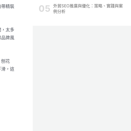
外貿SEO推廣與優化：策略、實踐與案
自帶精裝
例分析
關，太多
據品牌風
、刨花
下滑，這