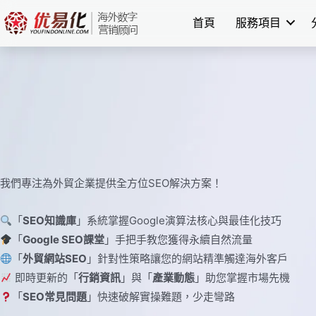
Skip
首頁
服務項目
to
content
我們專注為外貿企業提供全方位SEO解決方案！
「
SEO知識庫
」系統掌握Google演算法核心與最佳化技巧
「
Google SEO課堂
」手把手教您獲得永續自然流量
「
外貿網站SEO
」針對性策略讓您的網站精準觸達海外客戶
即時更新的「
行銷資訊
」與「
產業動態
」助您掌握市場先機
「
SEO常見問題
」快速破解實操難題，少走彎路