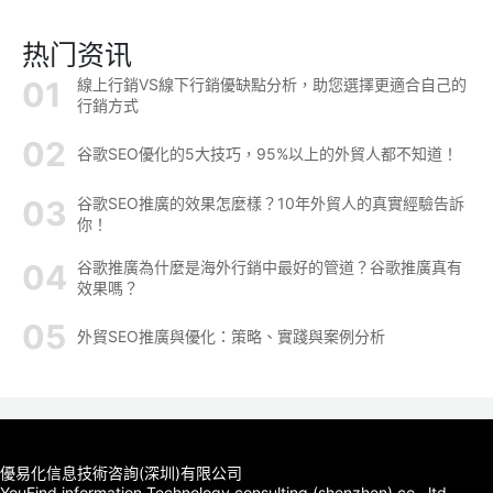
热门资讯
線上行銷VS線下行銷優缺點分析，助您選擇更適合自己的
行銷方式
谷歌SEO優化的5大技巧，95%以上的外貿人都不知道！
谷歌SEO推廣的效果怎麼樣？10年外貿人的真實經驗告訴
你！
谷歌推廣為什麼是海外行銷中最好的管道？谷歌推廣真有
效果嗎？
外貿SEO推廣與優化：策略、實踐與案例分析
優易化信息技術咨詢(深圳)有限公司
YouFind information Technology consulting (shenzhen) co., ltd.