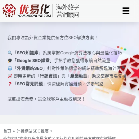
Skip
to
content
我們專注為外貿企業提供全方位SEO解決方案！
「
SEO知識庫
」系統掌握Google演算法核心與最佳化技巧
「
Google SEO課堂
」手把手教您獲得永續自然流量
「
外貿網站SEO
」針對性策略讓您的網站精準觸達海外客戶
即時更新的「
行銷資訊
」與「
產業動態
」助您掌握市場先機
「
SEO常見問題
」快速破解實操難題，少走彎路
賦能出海業務，讓全球​​客戶主動找到您！
首页
»
外貿網站SEO推廣
»
外貿網站推廣有多少種方式？同行都在用的這些方式你有試過嗎