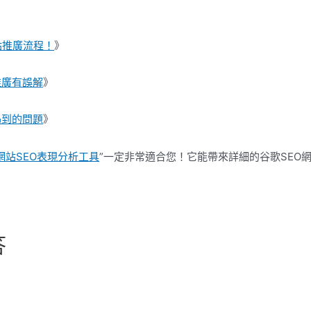
站推廣流程！
》
推廣有誤解
》
遇到的問題
》
網站SEO表現分析工具
”一定非常適合您！它能帶來詳細的谷歌SEO
答