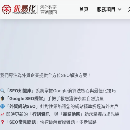
Skip
首頁
服務項目
to
content
我們專注為外貿企業提供全方位SEO解決方案！
「
SEO知識庫
」系統掌握Google演算法核心與最佳化技巧
「
Google SEO課堂
」手把手教您獲得永續自然流量
「
外貿網站SEO
」針對性策略讓您的網站精準觸達海外客戶
即時更新的「
行銷資訊
」與「
產業動態
」助您掌握市場先機
「
SEO常見問題
」快速破解實操難題，少走彎路