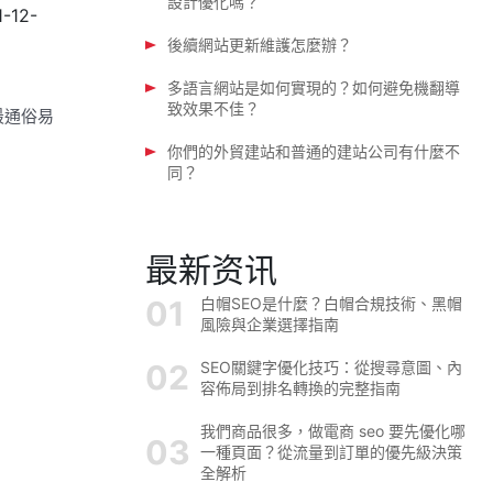
設計優化嗎？
-12-
後續網站更新維護怎麼辦？
多語言網站是如何實現的？如何避免機翻導
致效果不佳？
最通俗易
你們的外貿建站和普通的建站公司有什麼不
同？
最新资讯
白帽SEO是什麼？白帽合規技術、黑帽
風險與企業選擇指南
SEO關鍵字優化技巧：從搜尋意圖、內
容佈局到排名轉換的完整指南
我們商品很多，做電商 seo 要先優化哪
一種頁面？從流量到訂單的優先級決策
全解析