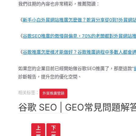
我們往期的內容也非常精彩，推薦閱讀：
《
新手小白外貿網站推廣怎麼做？乾貨分享從0到1外貿網
《
谷歌
SEO推廣的傲慢與偏見，70%的老闆都對外貿網站
《
谷歌
推廣怎麼樣才能做好？
谷歌
推廣過程中多數人都會
如果您的企業目前已經開始做谷歌SEO推廣了，那麼這款“
診斷報告，提升您的優化空間、
相关标签：
外貿推廣營銷
谷歌 SEO | GEO常見問題解
文
上
下
一
一
章