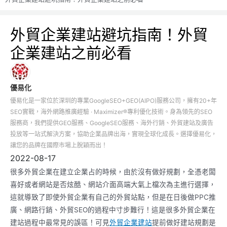
外貿企業建站避坑指南！外貿
企業建站之前必看
優易化
優易化是一家位於深圳的專業GoogleSEO+GEO(AIPO)服務公司，擁有20+年
SEO實戰，海外網路推廣經驗 · Maximizer®專利優化技術。身為領先的SEO
服務商，我們提供GEO服務、GoogleSEO服務、海外行銷、外貿建站及廣告
投放等一站式解決方案，協助企業品牌出海，實現全球化成長。選擇優易化，
讓您的品牌在國際市場上脫穎而出！
2022-08-17
很多外貿企業在建立企業占的時候，由於沒有做好規劃，全憑老闆
喜好或者網站是否炫酷、網站介面高端大氣上檔次為主進行選擇，
這就導致了即使外貿企業有自己的外貿站點，但是在日後做PPC推
廣、網路行銷、外貿SEO的過程中寸步難行！這是很多外貿企業在
建站過程中最常見的誤區！可見
外貿企業建站
提前做好建站規劃是