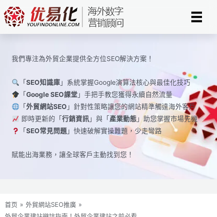
Skip
to
content
我們專注為外貿企業提供全方位SEO解決方案！
「
SEO知識庫
」系統掌握Google演算法核心與最佳化技巧
「
Google SEO課堂
」手把手教您獲得永續自然流量
「
外貿網站SEO
」針對性策略讓您的網站精準觸達海外客戶
即時更新的「
行銷資訊
」與「
產業動態
」助您掌握市場先機
「
SEO常見問題
」快速破解實操難題，少走彎路
賦能出海業務，讓全球​​客戶主動找到您！
首页
»
外貿網站SEO推廣
»
外貿企業建站避坑指南！外貿企業建站之前必看