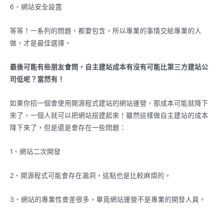
6、網站安全設置
等等！一系列的問題，都要包含，所以專業的事情交給專業的人
做，才是最佳選擇。
最後可能有些朋友會問，自主建站成本有沒有可能比第三方建站公
司低呢？當然有！
如果你招一個會使用開源程式建站的網站運營，那成本可能就降下
來了，一個人就可以把網站搭建起來！雖然這樣做自主建站的成本
降下來了，但是還是會存在一些問題：
1、網站二次開發
2、開源程式可能會存在漏洞，這點也是比較麻煩的。
3、網站的專業性會差很多，畢竟網站運營不是專業的開發人員。