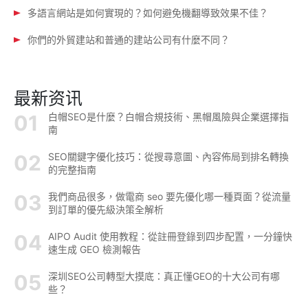
多語言網站是如何實現的？如何避免機翻導致效果不佳？
你們的外貿建站和普通的建站公司有什麼不同？
最新资讯
白帽SEO是什麼？白帽合規技術、黑帽風險與企業選擇指
南
SEO關鍵字優化技巧：從搜尋意圖、內容佈局到排名轉換
的完整指南
我們商品很多，做電商 seo 要先優化哪一種頁面？從流量
到訂單的優先級決策全解析
AIPO Audit 使用教程：從註冊登錄到四步配置，一分鐘快
速生成 GEO 檢測報告
深圳SEO公司轉型大摸底：真正懂GEO的十大公司有哪
些？