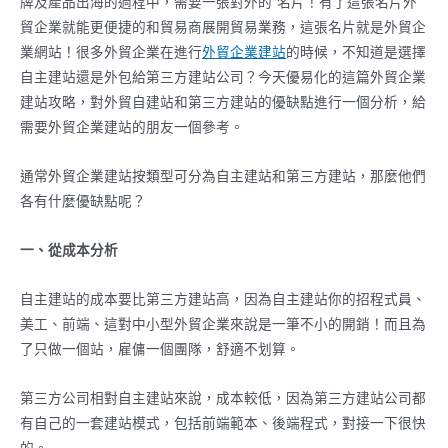
牌及產品出海的過程中，需要一張對外的“名片！有了這張名片外
貿企業就能更便捷的和貿易商展開貿易業務，這張名片就是外貿企
業網站！很多外貿企業在進行
外貿企業建站
的時候，不知道是選擇
自主建站還是外包給第三方建站公司？今天優易化的這篇外貿企業
建站攻略，對外貿自建站和第三方建站的優缺點進行一個分析，給
需要外貿企業建站的朋友一個參考。
通常外貿企業建站按類型可分為自主建站和第三方建站，那麼他們
各有什麼優缺點呢？
一、從成本分析
自主建站的成本要比第三方建站高，因為自主建站你的招程式員、
美工、前端、這對中小型外貿企業來說是一筆不小的開銷！而且為
了只做一個站，雇傭一個團隊，舒適不划算。
第三方公司相對自主建站來說，成本較低，因為第三方建站公司都
有自己的一套建站模式，包括前端範本、後端程式，對接一下很快