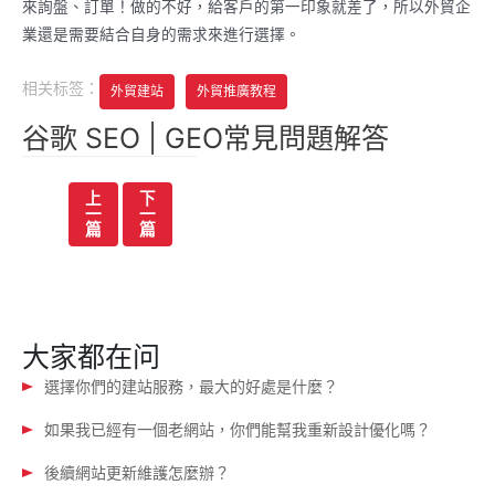
來詢盤、訂單！做的不好，給客戶的第一印象就差了，所以外貿企
業還是需要結合自身的需求來進行選擇。
相关标签：
外貿建站
外貿推廣教程
谷歌 SEO | GEO常見問題解答
文
上
下
一
一
章
篇
篇
导
航
大家都在问
選擇你們的建站服務，最大的好處是什麼？
如果我已經有一個老網站，你們能幫我重新設計優化嗎？
後續網站更新維護怎麼辦？