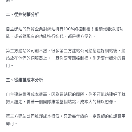
的。
二、從控制權分析
自主建站的外貿企業對網站擁有100%的控制權！後續想要添加功
能，或者對現有的功能進行迭代，都是很方便的。
第三方建站公司則不然，很多第三方建站公司給您建好網站後，網
站放在他們的伺服器上，一旦你要奪回控制權，則需要付額外的費
用。
三、從維護成本分析
自主建站維護成本很高，因為建站招的團隊，你不可能站建好了就
把人趕走，養著一個團隊維護整個站點，成本大的難以想像。
第三方建站公司維護成本很低，只需每年繳納一定數額的維護費用
即可。