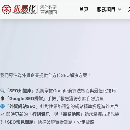
Skip
首頁
服務項目
to
content
我們專注為外貿企業提供全方位SEO解決方案！
「
SEO知識庫
」系統掌握Google演算法核心與最佳化技巧
「
Google SEO課堂
」手把手教您獲得永續自然流量
「
外貿網站SEO
」針對性策略讓您的網站精準觸達海外客戶
即時更新的「
行銷資訊
」與「
產業動態
」助您掌握市場先機
❓「
SEO常見問題
」快速破解實操難題，少走彎路