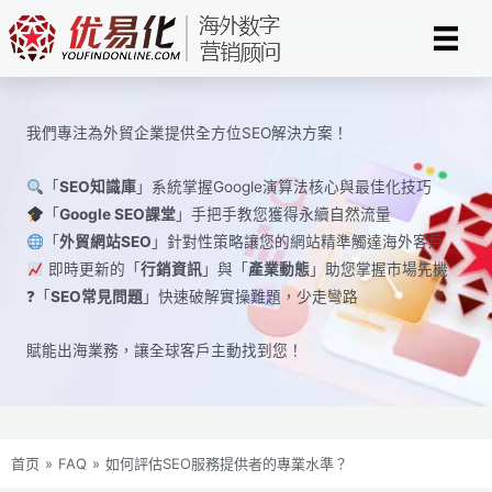
Skip
to
content
我們專注為外貿企業提供全方位SEO解決方案！
「
SEO知識庫
」系統掌握Google演算法核心與最佳化技巧
「
Google SEO課堂
」手把手教您獲得永續自然流量
「
外貿網站SEO
」針對性策略讓您的網站精準觸達海外客戶
即時更新的「
行銷資訊
」與「
產業動態
」助您掌握市場先機
❓「
SEO常見問題
」快速破解實操難題，少走彎路
賦能出海業務，讓全球​​客戶主動找到您！
首页
»
FAQ
»
如何評估SEO服務提供者的專業水準？