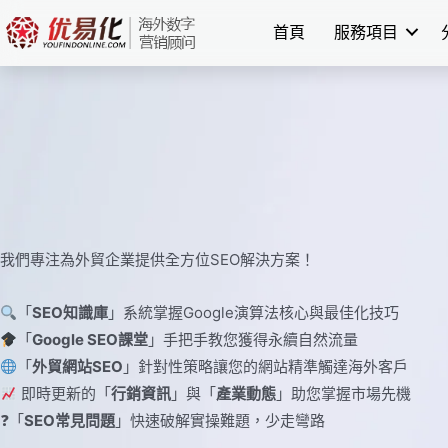
Skip
首頁
服務項目
to
content
我們專注為外貿企業提供全方位SEO解決方案！
「
SEO知識庫
」系統掌握Google演算法核心與最佳化技巧
「
Google SEO課堂
」手把手教您獲得永續自然流量
「
外貿網站SEO
」針對性策略讓您的網站精準觸達海外客戶
即時更新的「
行銷資訊
」與「
產業動態
」助您掌握市場先機
❓「
SEO常見問題
」快速破解實操難題，少走彎路