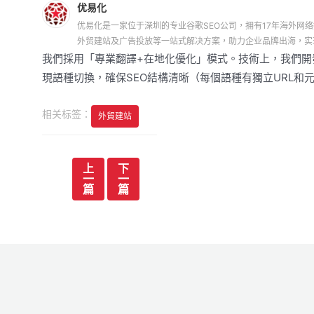
优易化
优易化是一家位于深圳的专业谷歌SEO公司，拥有17年海外网络
外贸建站及广告投放等一站式解决方案，助力企业品牌出海，实
我們採用「專業翻譯+在地化優化」模式。技術上，我們開發了一系列針
現語種切換，確保SEO結構清晰（每個語種有獨立URL和
相关标签：
外貿建站
文
上
下
一
一
章
篇
篇
导
航