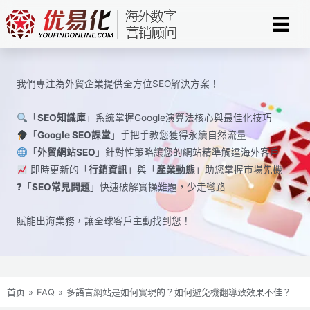
Skip
to
content
我們專注為外貿企業提供全方位SEO解決方案！
「
SEO知識庫
」系統掌握Google演算法核心與最佳化技巧
「
Google SEO課堂
」手把手教您獲得永續自然流量
「
外貿網站SEO
」針對性策略讓您的網站精準觸達海外客戶
即時更新的「
行銷資訊
」與「
產業動態
」助您掌握市場先機
❓「
SEO常見問題
」快速破解實操難題，少走彎路
賦能出海業務，讓全球​​客戶主動找到您！
首页
»
FAQ
»
多語言網站是如何實現的？如何避免機翻導致效果不佳？