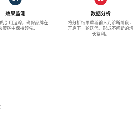
效果监测
数据分析
的引用追踪，确保品牌在
将分析结果重新输入到诊断阶段，
I 决策链中保持领先。
开启下一轮迭代，形成不间断的增
长复利。
: