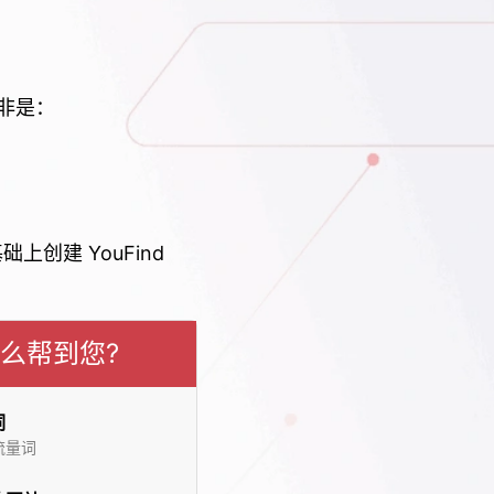
非是：
础上创建 YouFind
么帮到您?
词
流量词