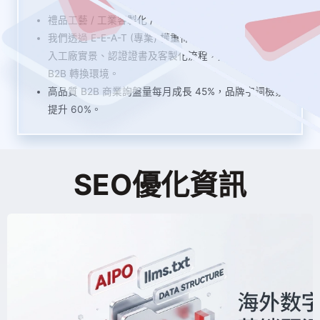
禮品工藝 / 工業客製化 / B2B貿易
我們透過 E-E-A-T (專業) 權重佈局，在網站架構中深度植
入工廠實景、認證證書及客製化流程，建立高信任度的
B2B 轉換環境。
高品質 B2B 商業詢盤量每月成長 45%，品牌字詞檢索量
提升 60%。
SEO優化資訊