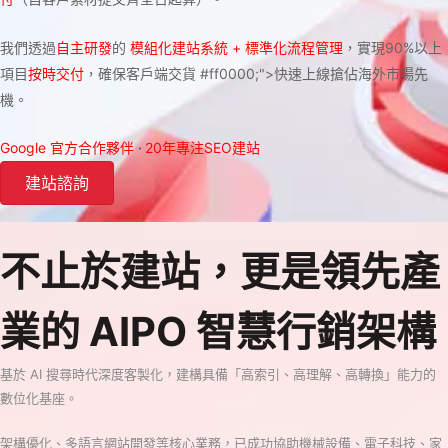
我們透過
自主研發
的
模組化建站系統 + 標準化流程管理
，實現90%以上
項目
按時交付
，確保客戶端交貨 #ff0000;">快速上線搶佔海外市場先
機。
Google 官方合作夥伴
·
20年專注SEO建站
建站諮詢
不止於建站，更是領先產
業的 AIPO 智慧行銷架構
基於 AI 搜尋時代深度客製化，建構具備「高索引、高理解、高轉換」能力的
數位化基座。
架構優化、多語言網站開發等核心業務，已成功協助機械設備、電子科技、家