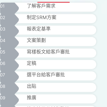
了解客戶需求
01
制定SRM方案
02
報表定基準
03
文案策劃
04
寫樣板文給客戶審批
05
定稿
06
選平台給客戶審批
07
出貼
08
推廣
09