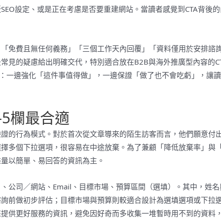
SEO設定、或是正在考慮是否要重建網站。當讀者感覺到CTA背後的
」「免費且無任何義務」「三個工作天內回覆」「資料僅用於安排諮
常見的疑慮給出明確交代，特別適合放在B2B與海外推廣型內容的C
欄：一邊強化「這件事值得做」，一邊保證「做了也不會吃虧」，讓
–5欄最合適
驗證的行為模式。對於首次從文章導來的陌生訪客而言，他們願意付
選擇多個下拉選項，很容易在中途放棄。為了兼顧「降低放棄率」與
盡量以簡單、易回答的資訊為主。
司／網站、Email、目標市場、預算區間（選填）。其中，姓名與E
諮詢前做初步評估；目標市場與預算則較適合設計為選填選項或下拉
來提供更好服務的資訊，避免因好奇而多收集一堆暫時用不到的資料