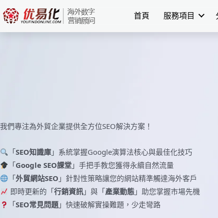
Skip
首頁
服務項目
to
content
我們專注為外貿企業提供全方位SEO解決方案！
「
SEO知識庫
」系統掌握Google演算法核心與最佳化技巧
「
Google SEO課堂
」手把手教您獲得永續自然流量
「
外貿網站SEO
」針對性策略讓您的網站精準觸達海外客戶
即時更新的「
行銷資訊
」與「
產業動態
」助您掌握市場先機
「
SEO常見問題
」快速破解實操難題，少走彎路