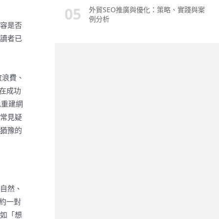
外貿SEO推廣與優化：策略、實踐與案
例分析
內容是否
在讀者已
放浪費、
在成功
免重建網
當常見疑
在猶豫的
造自然、
約一對
例如「想