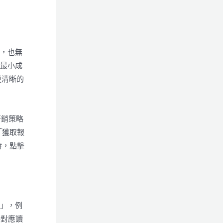
因，也無
的最小成
更清晰的
行銷策略
「獲取報
時，點擊
動」，例
接對應讀