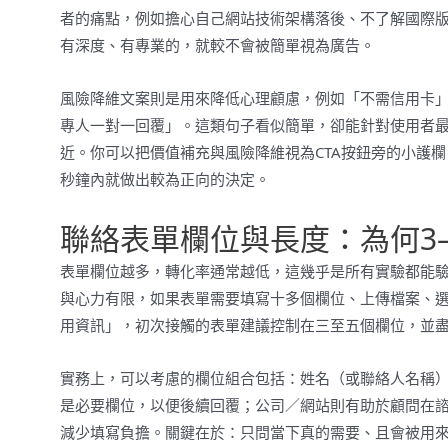
者的痛點，例如擔心自己網站技術架構落後、不了解國際版
有深度、有專業的，就較不會被簡單視為廣告。
風險降維文案則是用來降低心理顧慮，例如「不需信用卡
專人一對一回覆」。這類句子看似簡單，卻能針對使用者最
近。你可以把價值補充與風險降維視為CTA按鈕旁的小護
秒鐘內就做出較為正向的決定。
聯絡表單欄位與長度：為何3
表單欄位越多，轉化率通常越低，這幾乎是所有實驗都能
與心力有限，如果表單需要填寫十多個欄位、上傳檔案、
用資訊」，初次接觸的表單建議控制在三至五個欄位，並
實務上，可以考慮的欄位組合包括：姓名（或聯絡人名稱）、公
是必要欄位，以便後續回覆；公司／網站則有助於顧問在
減少填寫負擔。關鍵在於：只問當下真的需要、且會被用