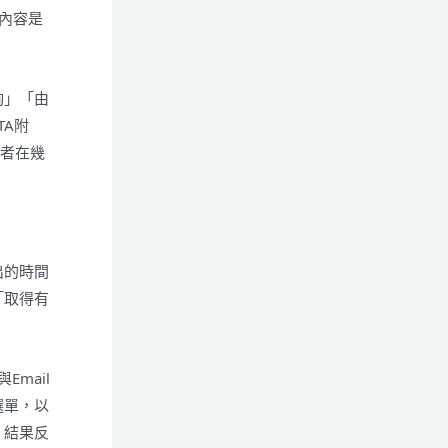
內容是
詢」「由
TA附
讀者在幾
出的時間
「取得有
mail
選單，以
，結果反