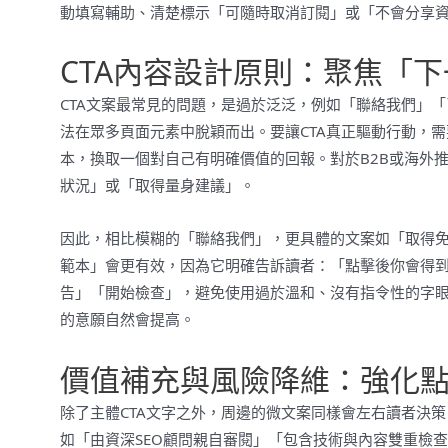
動填寫輔助、清楚標示「可隨時取消訂閱」或「不會分享
CTA內容設計原則：聚焦「
CTA文案最常見的問題，是過於泛泛，例如「聯絡我們」
法在眾多頁面元素中脫穎而出。要讓CTA真正驅動行動，
本，換取一個對自己有明確價值的回報。對於B2B或海外
狀況」或「取得量身建議」。
因此，相比模糊的「聯絡我們」，更具體的文案如「取得免
範本」會更有效，因為它明確告訴讀者：「點擊後你會得
告」「開始檢查」，避免使用過於溫和、沒有指令性的字
的意願自然會提高。
價值補充與風險降維：強化
除了主體CTA文字之外，周邊的微文案同樣會左右讀者決
如「由資深SEO顧問親自審閱」「包含技術與內容雙重檢