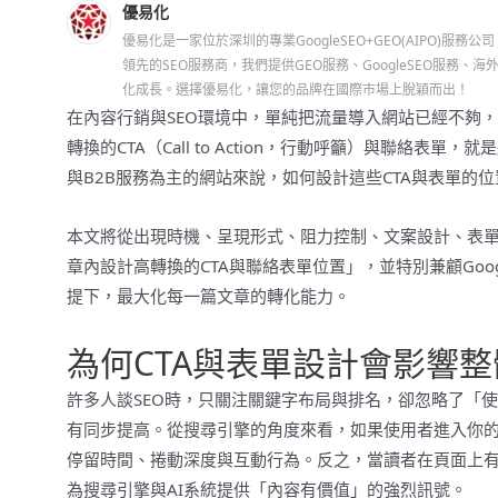
優易化
優易化是一家位於深圳的專業GoogleSEO+GEO(AIPO)服務公
領先的SEO服務商，我們提供GEO服務、GoogleSEO服
化成長。選擇優易化，讓您的品牌在國際市場上脫穎而出！
在內容行銷與SEO環境中，單純把流量導入網站已經不夠
轉換的CTA（Call to Action，行動呼籲）與聯
與B2B服務為主的網站來說，如何設計這些CTA與表單的
本文將從出現時機、呈現形式、阻力控制、文案設計、表
章內設計高轉換的CTA與聯絡表單位置」，並特別兼顧Googl
提下，最大化每一篇文章的轉化能力。
為何CTA與表單設計會影響整
許多人談SEO時，只關注關鍵字布局與排名，卻忽略了「
有同步提高。從搜尋引擎的角度來看，如果使用者進入你
停留時間、捲動深度與互動行為。反之，當讀者在頁面上有
為搜尋引擎與AI系統提供「內容有價值」的強烈訊號。