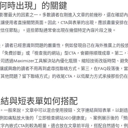
「何時出現」的關鍵
率影響最大的因素之一。多數讀者在剛進入文章的前幾秒，還在確認
讓使用者直接關閉頁面。因此，CTA與表單的出現，應該盡量安排
鍵信任節點」。這些節點通常會出現在幾個特定內容片段之後。
後，讀者已經意識到問題的嚴重性，例如發現自己在海外推廣上的投
入「免費診斷」或「檢查我的網站」型CTA，會顯得順理成章。第二，
透過Maximizer工具解決站內優化瓶頸、縮短技術改版時間、避
能讓感興趣的讀者不用再到處尋找聯絡方式。第三，在FAQ段落後，
其他問題？留下聯絡方式」的收尾CTA，以低壓力方式承接那些仍
連結與短表單如何搭配
段。一般來說，文章中可以混合使用按鈕、文字連結與短表單，以創
，例如痛點放大後的「立即檢查網站SEO健康度」、案例展示後的「預
字內嵌式CTA則較為輕量，適合放在文章前半段，搭配自然語句，