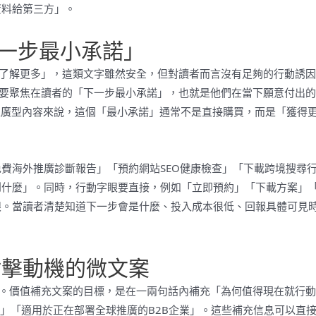
資料給第三方」。
下一步最小承諾」
「了解更多」，這類文字雖然安全，但對讀者而言沒有足夠的行動誘
需要聚焦在讀者的「下一步最小承諾」，也就是他們在當下願意付出
推廣型內容來說，這個「最小承諾」通常不是直接購買，而是「獲得
費海外推廣診斷報告」「預約網站SEO健康檢查」「下載跨境搜尋
到什麼」。同時，行動字眼要直接，例如「立即預約」「下載方案」
眼。當讀者清楚知道下一步會是什麼、投入成本很低、回報具體可見
點擊動機的微文案
策。價值補充文案的目標，是在一兩句話內補充「為何值得現在就行
查」「適用於正在部署全球推廣的B2B企業」。這些補充信息可以直