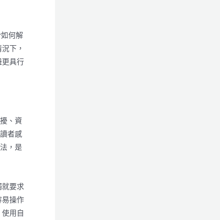
r如何解
情況下，
鈕更具行
打擾、資
讓讀者感
做法，是
觸就要求
容易操作
、使用自