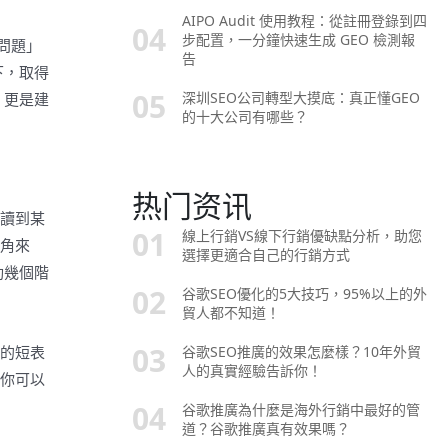
AIPO Audit 使用教程：從註冊登錄到四
步配置，一分鐘快速生成 GEO 檢測報
問題」
告
下，取得
深圳SEO公司轉型大摸底：真正懂GEO
，更是建
的十大公司有哪些？
热门资讯
閱讀到某
線上行銷VS線下行銷優缺點分析，助您
視角來
選擇更適合自己的行銷方式
動幾個階
谷歌SEO優化的5大技巧，95%以上的外
貿人都不知道！
谷歌SEO推廣的效果怎麼樣？10年外貿
中的短表
人的真實經驗告訴你！
：你可以
谷歌推廣為什麼是海外行銷中最好的管
道？谷歌推廣真有效果嗎？