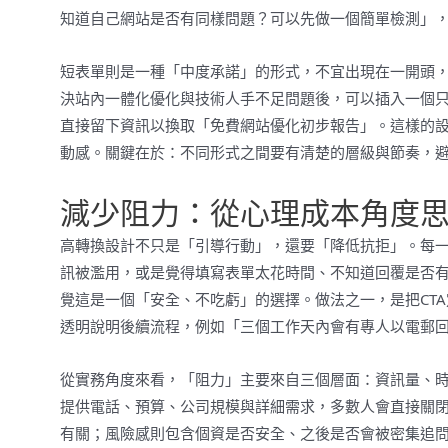
知道自己網站是否有同樣問題？可以先做一個簡單檢測」
短表單則是一種「中度承諾」的形式，不宜出現在一開頭，而
決站內一體化優化與技術人手不足問題後，可以插入一個
直接留下資訊以換取「免費網站優化初步報告」。這樣的
動感。關鍵在於：不同形式之間要有清楚的層級與節奏，避
減少阻力：從心理成本角度思
高轉換設計不只是「引導行動」，還要「降低抗拒」。每一
訊被濫用，或是覺得填寫表單太花時間、不知道回覆是否有
覺這是一個「安全、不吃虧」的選擇。做法之一，是把CT
透明說明後續流程，例如「三個工作天內會有專人以電郵
從實務角度來看，「阻力」主要來自三個層面：資訊量、
提供電話、預算、公司規模與詳細需求，多數人會直接關
有關；風險感則包含個資是否安全、之後是否會被密集追