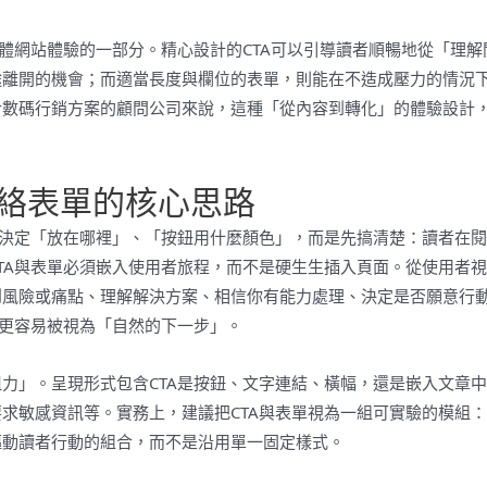
整體網站體驗的一部分。精心設計的CTA可以引導讀者順暢地從「理解
途離開的機會；而適當長度與欄位的表單，則能在不造成壓力的情況
合數碼行銷方案的顧問公司來說，這種「從內容到轉化」的體驗設計
聯絡表單的核心思路
先決定「放在哪裡」、「按鈕用什麼顏色」，而是先搞清楚：讀者在
TA與表單必須嵌入使用者旅程，而不是硬生生插入頁面。從使用者
到風險或痛點、理解解決方案、相信你有能力處理、決定是否願意行
就更容易被視為「自然的下一步」。
力」。呈現形式包含CTA是按鈕、文字連結、橫幅，還是嵌入文章
求敏感資訊等。實務上，建議把CTA與表單視為一組可實驗的模組
驅動讀者行動的組合，而不是沿用單一固定樣式。