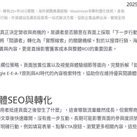
2025
司，擁有20+年SEO實戰，海外網路推廣經驗 · Maximizer®專利優化技術。身為
務、海外行銷、外貿建站及廣告投放等一站式解決方案，協助企業品牌出海，實現全球
，真正決定營收與商機的，是讀者是否願意在頁面上採取「下一步行
絡表單，就是將「閱讀者」轉化為「實際線索」的關鍵橋樑。對於以搜尋行銷、
位置與內容，更是直接影響獲客成本與整體ROI的重要因素。
單欄位策略、頁面放置位置以及視覺與體驗細節等面向，完整拆解「
e E‑E‑A‑T原則與AI時代的內容檢索特性，協助你在維持優質閱讀
體SEO與轉化
使用者抵達頁面之後發生了什麼」，這會導致流量雖然成長，但實際
的文章後快速離開，沒有進一步互動，長期可能影響頁面的參與度訊
明確行動，例如填寫表單、點擊CTA按鈕、瀏覽更多相關內容，這