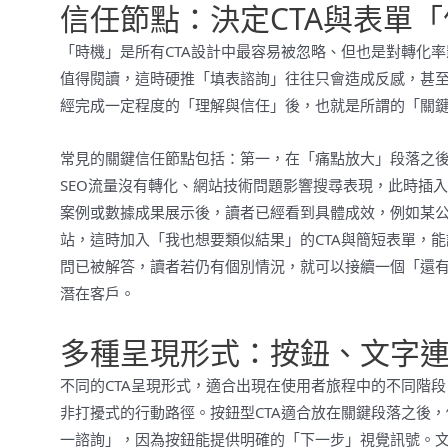
信任節點：決定CTA與表單
「時機」是所有CTA設計中最容易被忽略、但也是對轉化
值得閱讀，這時硬推「填表諮詢」往往只會造成反感，甚至
經完成一定程度的「理解與信任」後，也就是所謂的「關
常見的關鍵信任節點包括：第一，在「痛點放大」段落之
SEO流量沒有轉化、網站技術問題影響搜尋表現，此時插
案例或數據成果展示後，讀者已經看到具體成效，例如某公司
站，這時加入「我也想要類似結果」的CTA與簡短表單，
問已被解答，讀者若仍有個別情況，就可以接續一個「還有
潛在客戶。
多種呈現形式：按鈕、文字
不同的CTA呈現形式，適合出現在使用者旅程中的不同階
非打擾式的行動路徑。按鈕型CTA適合放在關鍵段落之後
一諮詢」，因為按鈕能提供明確的「下一步」視覺訊號。文