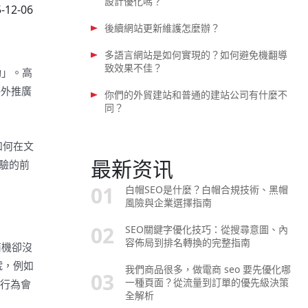
設計優化嗎？
-12-06
後續網站更新維護怎麼辦？
多語言網站是如何實現的？如何避免機翻導
致效果不佳？
動」。高
海外推廣
你們的外貿建站和普通的建站公司有什麼不
同？
如何在文
最新资讯
體驗的前
白帽SEO是什麼？白帽合規技術、黑帽
風險與企業選擇指南
SEO關鍵字優化技巧：從搜尋意圖、內
容佈局到排名轉換的完整指南
商機卻沒
號，例如
我們商品很多，做電商 seo 要先優化哪
一種頁面？從流量到訂單的優先級決策
些行為會
全解析