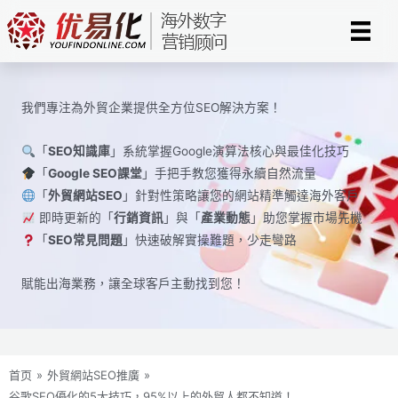
Skip
to
content
我們專注為外貿企業提供全方位SEO解決方案！
「
SEO知識庫
」系統掌握Google演算法核心與最佳化技巧
「
Google SEO課堂
」手把手教您獲得永續自然流量
「
外貿網站SEO
」針對性策略讓您的網站精準觸達海外客戶
即時更新的「
行銷資訊
」與「
產業動態
」助您掌握市場先機
「
SEO常見問題
」快速破解實操難題，少走彎路
賦能出海業務，讓全球​​客戶主動找到您！
首页
»
外貿網站SEO推廣
»
谷歌SEO優化的5大技巧，95%以上的外貿人都不知道！