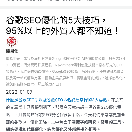
谷歌SEO優化的5大技巧，
95%以上的外貿人都不知道！
優易化
優易化是一家位於深圳的專業GoogleSEO+GEO(AIPO)服務公司，擁有20+年
SEO實戰，海外網路推廣經驗 · Maximizer®專利優化技術。身為領先的SEO
服務商，我們提供GEO服務、GoogleSEO服務、海外行銷、外貿建站及廣告
投放等一站式解決方案，協助企業品牌出海，實現全球化成長。選擇優易化，
讓您的品牌在國際市場上脫穎而出！
2022-01-07
什麼是
谷歌
SEO？以及
谷歌
SEO排名必須掌握的3大要點
，在之前
的文章當中已經提到過了，那麼今天就來講一講谷歌SEO優化策
略！，其實關於谷歌SEO優化有很多策略，今天我們來講講更加全
面的谷歌SEO優化策略，其中包含了
關鍵字的研究、常用的工具、
網站架構和代碼優化、站內優化及外部鏈接的拓展。