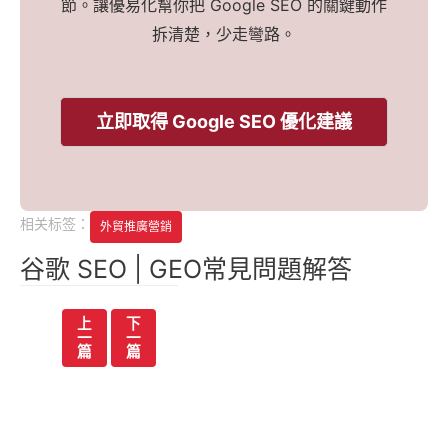
節。讓優易化幫你把 Google SEO 的關鍵動作
拆清楚，少走彎路。
立即取得 Google SEO 優化建議
相关标签：
外貿推廣營銷
谷歌 SEO | GEO常見問題解答
文
上
下
一
一
章
篇
篇
导
航