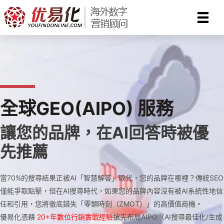
Skip
to
content
全球GEO(AIPO) 服務
讓您的品牌，在AI回答時被優
先推薦
當70%的搜尋結果正被AI「智慧解答」取代，您的品牌在哪裡？傳統SEO
僅能爭取點擊，但在AI搜尋時代，如果您的品牌內容沒有被AI系統性地信
任和引用，您將徹底錯失「零類時刻（ZMOT）」的高價值商機。
優易化憑藉
20+年數位行銷實戰經驗
搶先布局AIPO（AI搜尋最佳化/生成