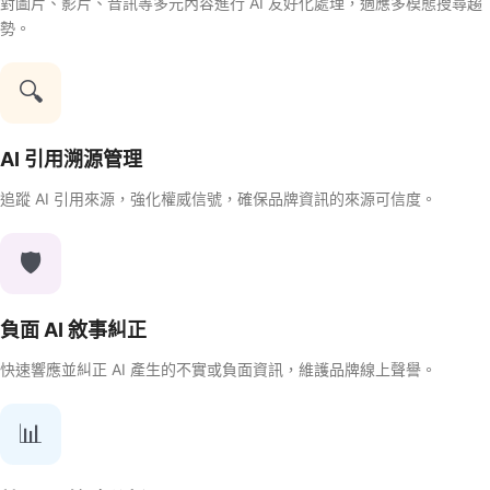
對圖片、影片、音訊等多元內容進行 AI 友好化處理，適應多模態搜尋趨
勢。
🔍
AI 引用溯源管理
追蹤 AI 引用來源，強化權威信號，確保品牌資訊的來源可信度。
🛡️
負面 AI 敘事糾正
快速響應並糾正 AI 產生的不實或負面資訊，維護品牌線上聲譽。
📊