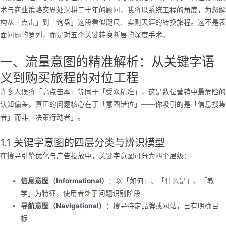
术与商业策略交界处深耕二十年的顾问，我将以系统工程的角度，为您解
构从「点击」到「询盘」这段看似咫尺、实则天涯的转换旅程。这不是表
面问题的罗列，而是对五个关键转换断层的深度手术。
一、流量意图的精准解析：从关键字语
义到购买旅程的对位工程
许多人误将「高点击率」等同于「受众精准」，这是数位营销中最危险的
认知偏差。真正的问题核心在于「意图错位」——你吸引的是「信息搜集
者」而非「决策行动者」。
1.1 关键字意图的四层分类与辨识模型
在搜寻引擎优化与广告投放中，关键字意图可分为四个层级：
信息意图（Informational）
：以「如何」、「什么是」、「教
学」为特征，使用者处于问题识别阶段
导航意图（Navigational）
：搜寻特定品牌或网站，已有明确目
标