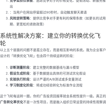
竞争监控仪表板
：追踪竞争对手的价格变化、促销活动、新服务推
出
：当用户在网站停留超过90秒时，自动触发聊天邀请
风险逆转策略
：提供比竞争对手更有利的保障条款（如更长的试用
期、更宽松的退款政策）
系统性解决方案：建立你的转换优化飞
轮
以上五个层面的问题不是孤立存在，而是相互影响的系统。我为企业客户
设计的「转换优化飞轮」包含四个持续运转的阶段：
诊断测量阶段
：建立完整的数据基线与漏斗模型
假设生成阶段
：基于数据提出具体的可测试优化假设
实验执行阶段
：设计严谨的A/B测试或多变量测试
学习制度化阶段
：将成功经验转化为标准作业流程
这个飞轮每运转一圈，你的广告投资回报率就会系统性提升一级。真正的
广告转化率优化
不是一次性项目，而是融入组织日常运营的持续性观察调