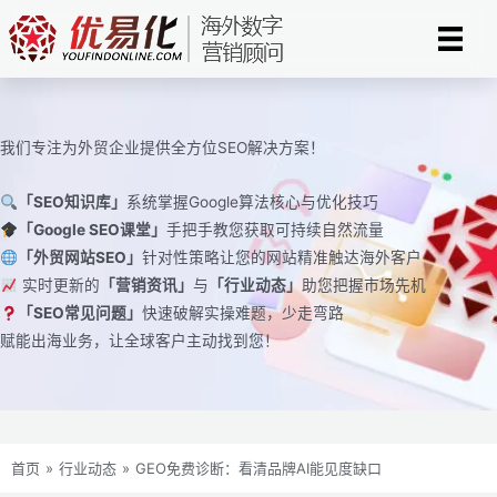
跳
至
内
容
我们专注为外贸企业提供全方位SEO解决方案！
「SEO知识库」
系统掌握Google算法核心与优化技巧
「Google SEO课堂」
手把手教您获取可持续自然流量
「外贸网站SEO」
针对性策略让您的网站精准触达海外客户
实时更新的
「营销资讯」
与
「行业动态」
助您把握市场先机
「SEO常见问题」
快速破解实操难题，少走弯路
赋能出海业务，让全球客户主动找到您！
首页
»
行业动态
»
GEO免费诊断：看清品牌AI能见度缺口