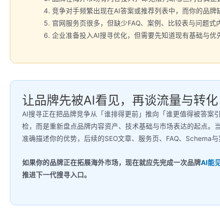
竞争对手频繁出现在AI答案或推荐列表中，而你的品牌
官网服务页很多，但缺少FAQ、案例、比较表与问题式
企业准备投入AI搜寻优化，但需要先知道现有基础与优
让品牌先被AI看见，再谈流量与转化
AI搜寻正在把品牌竞争从「谁排得更前」推向「谁更值得被答案
检，而是重新盘点品牌内容资产、技术基础与市场表达的起点。当
准确描述你的优势，后续的SEO文章、服务页、FAQ、Schema
如果你的品牌正在拓展海外市场，现在就应先完成一次品牌
AI能
推进下一代搜寻入口。