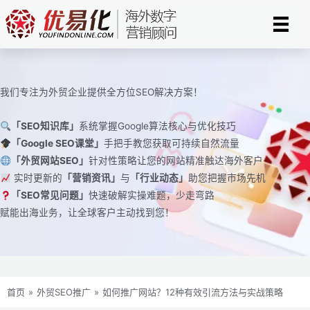
跳
至
内
容
我们专注为外贸企业提供全方位SEO解决方案！
「SEO知识库」
系统掌握Google算法核心与优化技巧
「Google SEO课堂」
手把手教您获取可持续自然流量
「外贸网站SEO」
针对性策略让您的网站精准触达海外客户
实时更新的
「营销资讯」
与
「行业动态」
助您把握市场先机
「SEO常见问题」
快速破解实操难题，少走弯路
赋能出海业务，让全球客户主动找到您！
首页
»
外贸SEO推广
»
如何推广网站？12种有效引流方法与实战策略