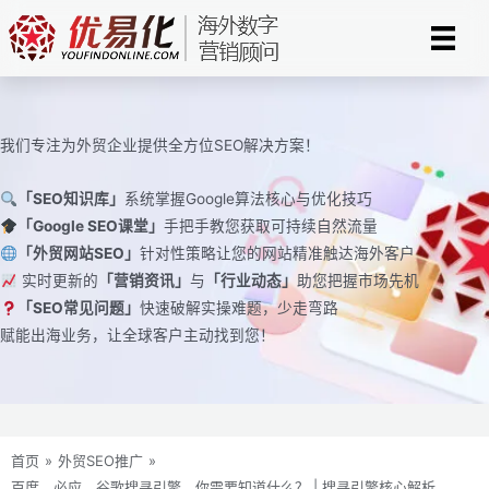
跳
至
内
容
我们专注为外贸企业提供全方位SEO解决方案！
「SEO知识库」
系统掌握Google算法核心与优化技巧
「Google SEO课堂」
手把手教您获取可持续自然流量
「外贸网站SEO」
针对性策略让您的网站精准触达海外客户
实时更新的
「营销资讯」
与
「行业动态」
助您把握市场先机
「SEO常见问题」
快速破解实操难题，少走弯路
赋能出海业务，让全球客户主动找到您！
首页
»
外贸SEO推广
»
百度、必应、谷歌搜寻引擎，你需要知道什么？ | 搜寻引擎核心解析