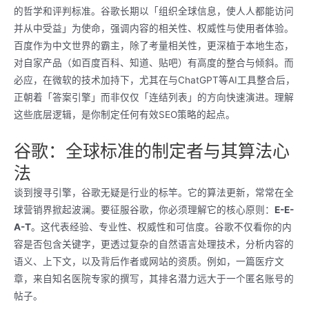
的哲学和评判标准。谷歌长期以「组织全球信息，使人人都能访问
并从中受益」为使命，强调内容的相关性、权威性与使用者体验。
百度作为中文世界的霸主，除了考量相关性，更深植于本地生态，
对自家产品（如百度百科、知道、贴吧）有高度的整合与倾斜。而
必应，在微软的技术加持下，尤其在与ChatGPT等AI工具整合后，
正朝着「答案引擎」而非仅仅「连结列表」的方向快速演进。理解
这些底层逻辑，是你制定任何有效SEO策略的起点。
谷歌：全球标准的制定者与其算法心
法
谈到搜寻引擎，谷歌无疑是行业的标竿。它的算法更新，常常在全
球营销界掀起波澜。要征服谷歌，你必须理解它的核心原则：
E-E-
A-T
。这代表经验、专业性、权威性和可信度。谷歌不仅看你的内
容是否包含关键字，更透过复杂的自然语言处理技术，分析内容的
语义、上下文，以及背后作者或网站的资质。例如，一篇医疗文
章，来自知名医院专家的撰写，其排名潜力远大于一个匿名账号的
帖子。