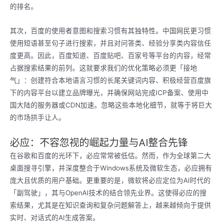
的排名。
其次，百度的使用者意图和搜索习惯有其独特性。中国网民更习惯
使用短语甚至句子进行搜索，并且对问答类、经验分享类内容信任
度更高。因此，百度知道、百度贴吧、百家号等平台的内容，经常
占据搜索结果的前列。这就要求我们的优化策略必须更「接地
气」：创建符合本地语言习惯的长尾关键词内容、积极经营百度旗
下的内容平台以建立品牌曝光，并确保网站完成ICP备案、使用中
国大陆的服务器或CDN加速。忽略这些本地化细节，就等于将巨大
的市场拱手让人。
必应：不容忽视的崛起力量与AI整合先锋
在谷歌和百度的光环下，必应常常被低估。然而，作为全球第二大
桌面搜寻引擎，并深度整合于Windows系统及微软生态，必应拥有
庞大且优质的用户基础。更重要的是，微软将必应定位为AI时代的
「副驾驶」，其与OpenAI技术的结合领先业界。这使得必应的搜
索结果，尤其是在知识查询和复杂问题解答上，越来越倾向于提供
实时、对话式的AI生成答案。