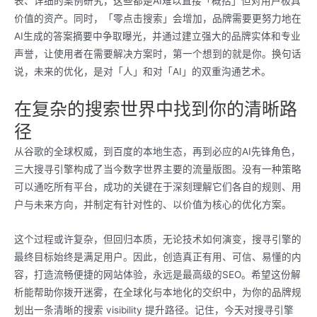
表、详细的案例研究，这些都是AI难以直接「概括」但对用户极具
价值的资产。同时，「零点击搜索」会增加，品牌需要更努力地在
AI生成的答案摘要中争取曝光，并通过建立强大的品牌实体和专业
声誉，让使用者在需要解决方案时，第一个想到的就是你。换句话
说，未来的优化，是对「人」和对「AI」的双重沟通艺术。
在复杂的搜索世界中找到你的清晰路
径
从谷歌的全球权威，到百度的本地生态，再到必应的AI先锋角色，
三大搜寻引擎构成了当今数字世界主要的流量版图。没有一种策略
可以通吃所有平台，成功的关键在于深刻理解它们各自的规则、用
户与未来方向，并制定有针对性的、以价值为核心的优化方案。
这个过程或许复杂，但回归本质，无论技术如何演变，搜寻引擎的
最终目标始终是满足用户。因此，创造真正有用、可信、易懂的内
容，打造流畅便捷的网站体验，永远是最高级的SEO。希望这份解
析能帮助你拨开迷雾，在全球化与本地化的交织中，为你的品牌规
划出一条清晰的搜索 visibility 提升路径。记住，今天对搜寻引擎