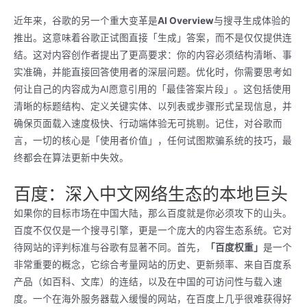
近年来，谷歌的另一个重大变革是
AI Overview
与搜寻生成体验的
推出。这意味着谷歌正试图直接「生成」答案，而不是仅仅提供连
结。这对内容创作者提出了更高要求：你的内容必须结构清晰、事
实准确，并能直接回答使用者的深层问题。优化时，你需要思考如
何让自己的内容成为AI愿意引用的「最佳答案片段」。这包括使用
清晰的标题结构、定义关键实体、以列表或步骤形式呈现信息，并
确保页面载入速度极快、行动端体验无可挑剔。记住，对谷歌而
言，一切的核心是「使用者价值」，任何试图欺骗系统的技巧，最
终都会在算法更新中失效。
百度：深入中文网络生态的本地巨头
如果你的目标市场在中国大陆，那么百度就是你必须攻下的山头。
百度不仅仅是一个搜寻引擎，更是一个庞大的内容生态系统。它对
待网站的评判标准与谷歌有显著不同。首先，
「百度权重」
是一个
非常重要的概念，它综合考量网站的历史、更新频率、来自百度系
产品（如百科、文库）的连结，以及在中国的可访问性与载入速
度。一个在海外服务器载入缓慢的网站，在百度上几乎很难获得好