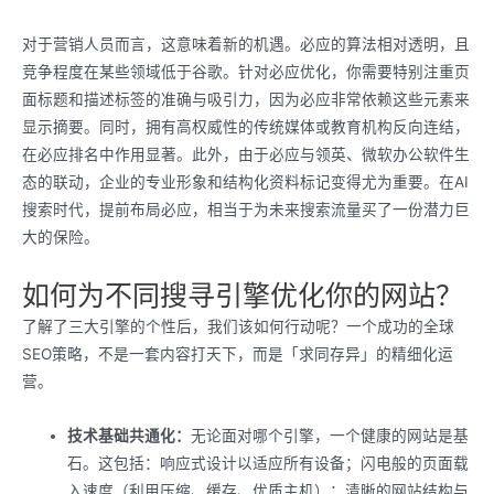
对于营销人员而言，这意味着新的机遇。必应的算法相对透明，且
竞争程度在某些领域低于谷歌。针对必应优化，你需要特别注重页
面标题和描述标签的准确与吸引力，因为必应非常依赖这些元素来
显示摘要。同时，拥有高权威性的传统媒体或教育机构反向连结，
在必应排名中作用显著。此外，由于必应与领英、微软办公软件生
态的联动，企业的专业形象和结构化资料标记变得尤为重要。在AI
搜索时代，提前布局必应，相当于为未来搜索流量买了一份潜力巨
大的保险。
如何为不同搜寻引擎优化你的网站？
了解了三大引擎的个性后，我们该如何行动呢？一个成功的全球
SEO策略，不是一套内容打天下，而是「求同存异」的精细化运
营。
技术基础共通化：
无论面对哪个引擎，一个健康的网站是基
石。这包括：响应式设计以适应所有设备；闪电般的页面载
入速度（利用压缩、缓存、优质主机）；清晰的网站结构与