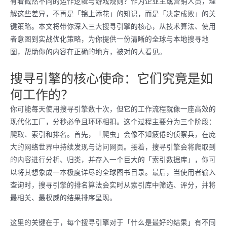
有着截然不同的运作逻辑与游戏规则？作为企业主或营销人员，理
解这些差异，不再是「锦上添花」的知识，而是「决定成败」的关
键策略。本文将带你深入三大搜寻引擎的核心，从技术算法、使用
者意图到实战优化策略，为你提供一份清晰的全球与本地搜寻地
图，帮助你的内容在正确的地方，被对的人看见。
搜寻引擎的核心使命：它们究竟是如
何工作的？
你可能每天使用搜寻引擎数十次，但它的工作流程就像一座高效的
现代化工厂，分秒必争且环环相扣。这个过程主要分为三个阶段：
爬取、索引和排名。首先，「爬虫」会像不知疲倦的侦察兵，在庞
大的网络世界中持续发现与访问网页。接着，搜寻引擎会将爬取到
的内容进行分析、归类，并存入一个巨大的「索引数据库」，你可
以将其想象成一本极度详尽的全球图书目录。最后，当使用者输入
查询时，搜寻引擎的排名算法会实时从索引库中筛选、评分，并将
最相关、最权威的结果排序呈现。
这里的关键在于，每个搜寻引擎对于「什么是最好的结果」有不同