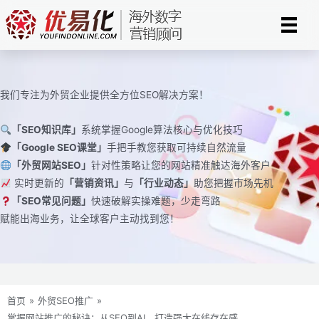
跳
至
内
容
我们专注为外贸企业提供全方位SEO解决方案！
「SEO知识库」
系统掌握Google算法核心与优化技巧
「Google SEO课堂」
手把手教您获取可持续自然流量
「外贸网站SEO」
针对性策略让您的网站精准触达海外客户
实时更新的
「营销资讯」
与
「行业动态」
助您把握市场先机
「SEO常见问题」
快速破解实操难题，少走弯路
赋能出海业务，让全球客户主动找到您！
首页
»
外贸SEO推广
»
掌握网站推广的秘诀：从SEO到AI，打造强大在线存在感